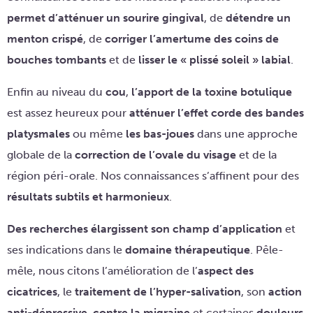
permet d’atténuer un sourire gingival
, de
détendre un
menton crispé
, de
corriger l’amertume des coins de
bouches tombants
et de
lisser le « plissé soleil » labial
.
Enfin au niveau du
cou
,
l’apport de la toxine botulique
est assez heureux pour
atténuer l’effet corde des bandes
platysmales
ou même
les bas-joues
dans une approche
globale de la
correction de l’ovale du visage
et de la
région péri-orale. Nos connaissances s’affinent pour des
résultats subtils et harmonieux
.
Des recherches élargissent son champ d’application
et
ses indications dans le
domaine thérapeutique
. Pêle-
mêle, nous citons l’amélioration de l’
aspect des
cicatrices
, le
traitement de l’hyper-salivation
, son
action
anti-dépressive
,
contre la migraine
et certaines
douleurs