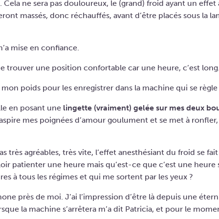
Cela ne sera pas douloureux, le (grand) froid ayant un effet 
ront massés, donc réchauffés, avant d’être placés sous la l
 m’a mise en confiance.
 de trouver une position confortable car une heure, c’est lon
e mon poids pour les enregistrer dans la machine qui se règ
lle en posant une
lingette (vraiment) gelée sur mes deux bou
spire mes poignées d’amour goulument et se met à ronfler, o
 très agréables, très vite, l’effet anesthésiant du froid se fai
falloir patienter une heure mais qu’est-ce que c’est une heure 
res à tous les régimes et qui me sortent par les yeux ?
hone près de moi. J’ai l’impression d’être là depuis une éter
orsque la machine s’arrêtera m’a dit Patricia, et pour le momen