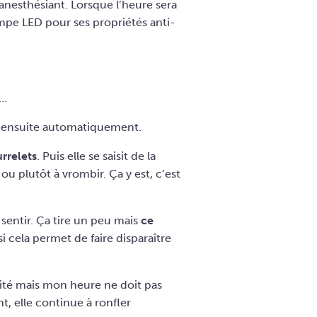
anesthésiant. Lorsque l’heure sera
ampe LED pour ses propriétés anti-
g…
le ensuite automatiquement.
rrelets
. Puis elle se saisit de la
u plutôt à vrombir. Ça y est, c’est
t sentir. Ça tire un peu mais
ce
si cela permet de faire disparaître
nité mais mon heure ne doit pas
t, elle continue à ronfler