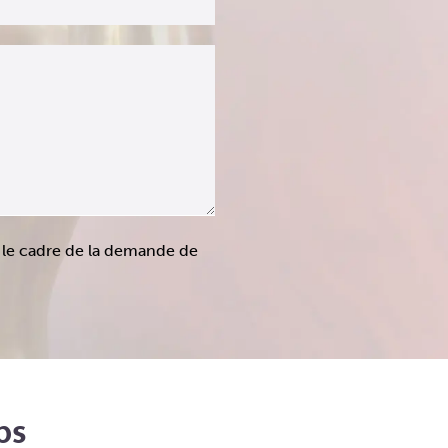
s le cadre de la demande de
bs