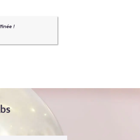
finée !
Abs